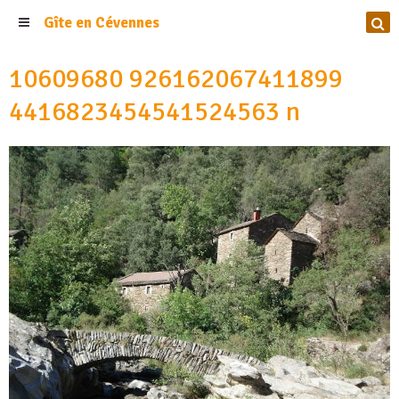
Gîte en Cévennes
10609680 926162067411899
4416823454541524563 n