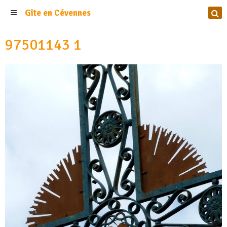
Gîte en Cévennes
97501143 1